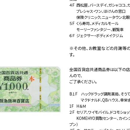
４F
西松屋、バースデイ、ガシャココ、
プレシャス・ワン、ほけんの窓口
保険クリニック、ニュータウン北
５F
くら寿司、メディカルモール
モーリーファンタジー、観覧車
６Ｆ
ジェクサー・ボディメイクジム
※その他、お教室などの月謝等
す。
全国百貨店共通商品券は以下の店
んので、
ご了承ください。
B１F ハックドラッグ調剤薬局、そう
マクドナルド、QBハウス、幸栄
1F
H＆Ｍ
２F
セリア、ワイモバイル、ドコモショッ
KOMEHYO買取センター、カインズ
プン）