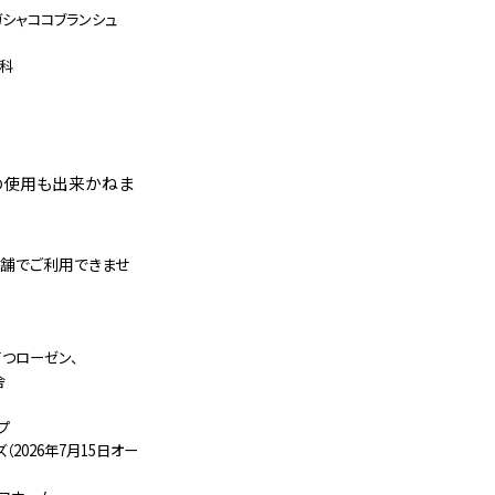
ガシャココブランシュ
眼科
の使用も出来かねま
舗でご利用できませ
てつローゼン、
舎
プ
（2026年7月15日オー