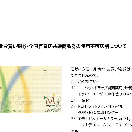
北お買い物券・全国百貨店共通商品券の使用不可店舗について
モザイクモール港北 お買い物券は
できませんので、
ご了承ください。
B１F
ハックドラッグ調剤薬局、都
そうてつローゼン、幸栄舎、ＱＢハ
１Ｆ
Ｈ ＆ Ｍ
２F
ドコモショップ、ワイモバイル
KOMEHYO買取センター
３F
エディオン、カーサカラー、au Styl
ニトリ デコホーム、スーモカウン
薬局