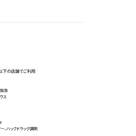
以下の店舗でご利用
筑阪急
ウス
e
ター、ハックドラッグ調剤