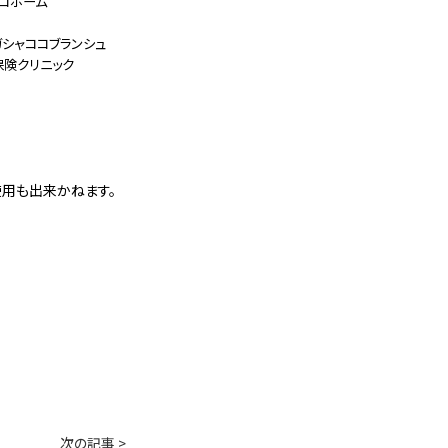
 デコホーム
ガシャココブランシュ
保険クリニック
用も出来かねます。
次の記事 >