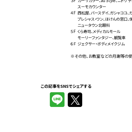
３F
カーサカラー、au Style、ニトリ
スーモカウンター
４F
西松屋、バースデイ、ガシャココ、
プレシャス・ワン、ほけんの窓口、
ニュータウン北眼科
５F
くら寿司、メディカルモール
モーリーファンタジー、観覧車
６Ｆ
ジェクサー・ボディメイクジム
※その他、お教室などの月謝等の使
この記事をSNSでシェアする