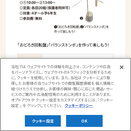
「おどろき回転盤」「バランストンボ」を作って楽しもう！
開催日時
日程：8月7日(金)
時間：①10:00～ ②13:00～
当社では ウェブサイトでの体験を向上させ、コンテンツや広告
定員：各回20名（保護者同伴可）
をパーソナライズし、ウェブサイトのトラフィックを分析するため
に、クッキーを使用しています。 また、当社は クッキーにより取
得した お客様の当ウェブサイトでの閲覧履歴情報を 個人情報と
主催：おもしろ科学たんけん工房
紐づけたうえで分析し、お客様の興味・関心に応じた 商品・サー
ビスのご案内や 広告配信等のために利用することがあります。
場所
4階エスカレーター広場
オプトアウトや クッキー設定をカスタマイズするには、「クッキー
設定 」 を クリックしてください。
クッキーポリシー
予約受付
不要
クッキー設定
OK
参加費
無料