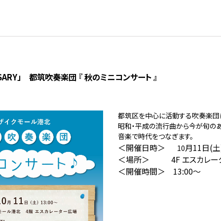
ERSARY」 都筑吹奏楽団 『 秋のミニコンサート 』
都筑区を中心に活動する吹奏楽団に
昭和・平成の流行曲から今が旬のあ
音楽で時代をつなぎます。
＜開催日時＞
月11
日(土
10
＜場所＞
4F
エスカレー
＜開催時間＞ 13:00～