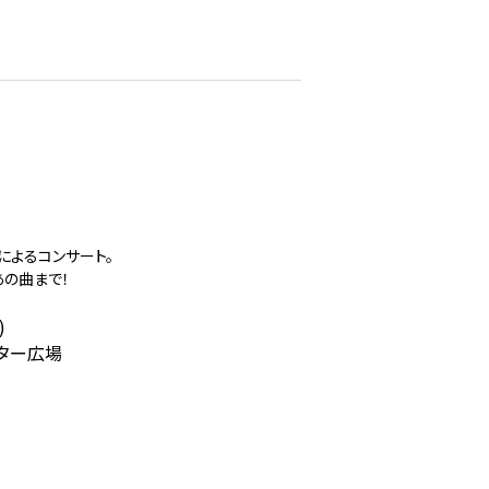
よるコンサート。
の曲まで！
)
ター広場