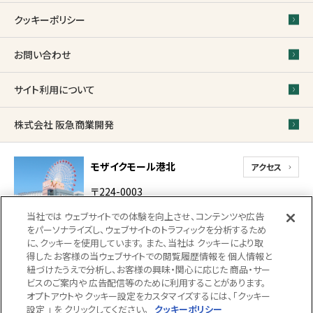
クッキーポリシー
お問い合わせ
サイト利用について
株式会社 阪急商業開発
モザイクモール港北
アクセス
〒224-0003
神奈川県横浜市都筑区
当社では ウェブサイトでの体験を向上させ、コンテンツや広告
中川中央1-31-1-2
をパーソナライズし、ウェブサイトのトラフィックを分析するため
代表電話
に、クッキーを使用しています。 また、当社は クッキーにより取
得した お客様の当ウェブサイトでの閲覧履歴情報を 個人情報と
0570-022-317（受付 10時 〜 18時）
紐づけたうえで分析し、お客様の興味・関心に応じた 商品・サー
18時以降、館内での落とし物・忘れ物のお問い合
ビスのご案内や 広告配信等のために利用することがあります。
わせにつきましては
045-914-2710（防災センタ
オプトアウトや クッキー設定をカスタマイズするには、「クッキー
ー）までご連絡ください。（受付22時まで）
設定 」 を クリックしてください。
クッキーポリシー