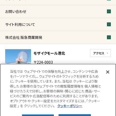
お問い合わせ
サイト利用について
株式会社 阪急商業開発
モザイクモール港北
アクセス
〒224-0003
神奈川県横浜市都筑区
当社では ウェブサイトでの体験を向上させ、コンテンツや広告
中川中央1-31-1-2
をパーソナライズし、ウェブサイトのトラフィックを分析するため
代表電話
に、クッキーを使用しています。 また、当社は クッキーにより取
得した お客様の当ウェブサイトでの閲覧履歴情報を 個人情報と
0570-022-317（受付 10時 〜 18時）
紐づけたうえで分析し、お客様の興味・関心に応じた 商品・サー
18時以降、館内での落とし物・忘れ物のお問い合
ビスのご案内や 広告配信等のために利用することがあります。
わせにつきましては
045-914-2710（防災センタ
オプトアウトや クッキー設定をカスタマイズするには、「クッキー
ー）までご連絡ください。（受付22時まで）
設定 」 を クリックしてください。
クッキーポリシー