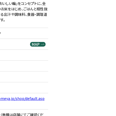
おいしい輪」をコンセプトに、全
お米をはじめ、ごはんと相性抜
る出汁や調味料、食器・調理道
す。
ウ
meya.jp/shop/default.asp
（券種は店舗にてご確認くだ