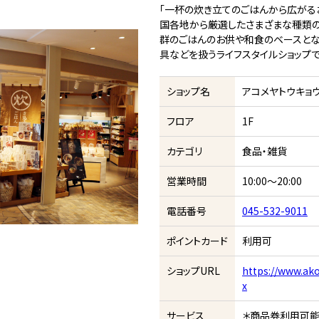
「一杯の炊き立てのごはんから広がる
国各地から厳選したさまざまな種類の
群のごはんのお供や和食のベースとな
具などを扱うライフスタイルショップで
ショップ名
アコメヤトウキョ
フロア
1F
カテゴリ
食品・雑貨
営業時間
10:00～20:00
電話番号
045-532-9011
ポイントカード
利用可
ショップURL
https://www.ako
x
サービス
＊商品券利用可能