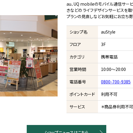
au、UQ mobileのモバイル通信サ
きなどの ライフデザインサービスを取
プランの見直しなどお気軽にお立ち寄
ショップ名
auStyle
フロア
3F
カテゴリ
携帯電話
営業時間
10:00～20:00
電話番号
0800-700-9385
ポイントカード
利用不可
サービス
＊商品券利用不
ショップニュースはこちら