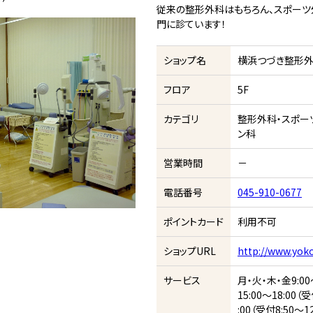
従来の整形外科はもちろん、スポー
門に診ています！
ショップ名
横浜つづき整形
フロア
5F
カテゴリ
整形外科・スポー
ン科
営業時間
－
電話番号
045-910-0677
ポイントカード
利用不可
ショップURL
http://www.yok
サービス
月・火・木・金9:00～
15:00～18:00（受
:00（受付8:50～12