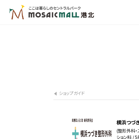
ショップガイド
横浜つづ
(整形外科
ション科 / 5F