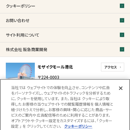
クッキーポリシー
お問い合わせ
サイト利用について
株式会社 阪急商業開発
モザイクモール港北
アクセス
〒224-0003
神奈川県横浜市都筑区
当社では ウェブサイトでの体験を向上させ、コンテンツや広告
中川中央1-31-1-2
をパーソナライズし、ウェブサイトのトラフィックを分析するため
代表電話
に、クッキーを使用しています。 また、当社は クッキーにより取
得した お客様の当ウェブサイトでの閲覧履歴情報を 個人情報と
0570-022-317（受付 10時 〜 18時）
紐づけたうえで分析し、お客様の興味・関心に応じた 商品・サー
18時以降、館内での落とし物・忘れ物のお問い合
ビスのご案内や 広告配信等のために利用することがあります。
わせにつきましては
045-914-2710（防災センタ
オプトアウトや クッキー設定をカスタマイズするには、「クッキー
ー）までご連絡ください。（受付22時まで）
設定 」 を クリックしてください。
クッキーポリシー