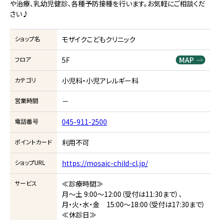
や治療、乳幼児健診、各種予防接種を行います。お気軽にご相談くだ
さい♪
ショップ名
モザイクこどもクリニック
フロア
5F
カテゴリ
小児科・小児アレルギー科
営業時間
－
電話番号
045-911-2500
ポイントカード
利用不可
ショップURL
https://mosaic-child-cl.jp/
サービス
≪診療時間≫
月～土 9:00～12:00（受付は11:30まで）、
月・火・水・金 15:00～18:00（受付は17:30まで）
≪休診日≫