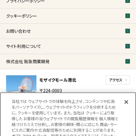
プライバシーポリシー
クッキーポリシー
お問い合わせ
サイト利用について
株式会社 阪急商業開発
モザイクモール港北
アクセス
〒224-0003
神奈川県横浜市都筑区
当社では ウェブサイトでの体験を向上させ、コンテンツや広告
中川中央1-31-1-2
をパーソナライズし、ウェブサイトのトラフィックを分析するため
代表電話
に、クッキーを使用しています。 また、当社は クッキーにより取
得した お客様の当ウェブサイトでの閲覧履歴情報を 個人情報と
0570-022-317（受付 10時 〜 18時）
紐づけたうえで分析し、お客様の興味・関心に応じた 商品・サー
18時以降、館内での落とし物・忘れ物のお問い合
ビスのご案内や 広告配信等のために利用することがあります。
わせにつきましては
045-914-2710（防災センタ
オプトアウトや クッキー設定をカスタマイズするには、「クッキー