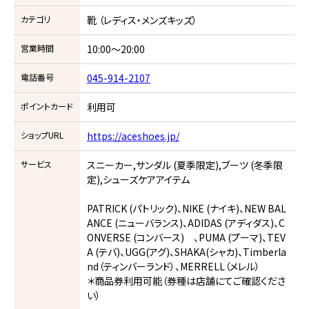
カテゴリ
靴 （レディス・メンズキッズ）
営業時間
10:00～20:00
電話番号
045-914-2107
ポイントカード
利用可
ショップURL
https://aceshoes.jp/
サービス
スニーカー,サンダル (夏季限定),ブーツ (冬季限
定),シューズケアアイテム
PATRICK (パトリック)、NIKE (ナイキ)、NEW BAL
ANCE (ニューバランス)、ADIDAS (アディダス)、C
ONVERSE (コンバース) 、PUMA (プーマ)、TEV
A (テバ)、UGG(アグ)、SHAKA(シャカ)、Timberla
nd（ティンバーランド）、MERRELL（メレル）
＊商品券利用可能（券種は店舗にてご確認くださ
い）