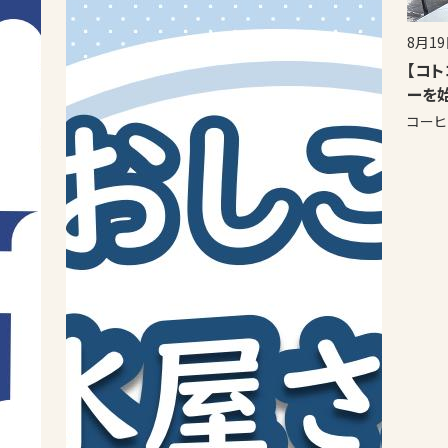
8月19
【コト
ーを
コーヒ