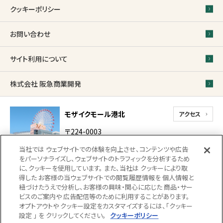
クッキーポリシー
お問い合わせ
サイト利用について
株式会社 阪急商業開発
モザイクモール港北
アクセス
〒224-0003
神奈川県横浜市都筑区
当社では ウェブサイトでの体験を向上させ、コンテンツや広告
中川中央1-31-1-2
をパーソナライズし、ウェブサイトのトラフィックを分析するため
代表電話
に、クッキーを使用しています。 また、当社は クッキーにより取
得した お客様の当ウェブサイトでの閲覧履歴情報を 個人情報と
0570-022-317（受付 10時 〜 18時）
紐づけたうえで分析し、お客様の興味・関心に応じた 商品・サー
18時以降、館内での落とし物・忘れ物のお問い合
ビスのご案内や 広告配信等のために利用することがあります。
わせにつきましては
045-914-2710（防災センタ
オプトアウトや クッキー設定をカスタマイズするには、「クッキー
ー）までご連絡ください。（受付22時まで）
設定 」 を クリックしてください。
クッキーポリシー