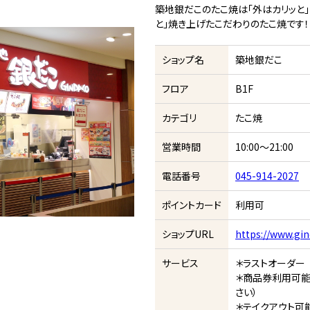
築地銀だこのたこ焼は「外はカリッと」
と」焼き上げたこだわりのたこ焼です！
ショップ名
築地銀だこ
フロア
B1F
カテゴリ
たこ焼
営業時間
10:00～21:00
電話番号
045-914-2027
ポイントカード
利用可
ショップURL
https://www.gi
サービス
＊ラストオーダー 2
＊商品券利用可能
さい）
＊テイクアウト可