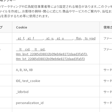
のマーケティングや広告配信事業者等により設定される場合があります。このクッ
ァイルを作成し、お客様の興味・関心に応じた 商品やサービスのご案内や、当社
告を表示するため等に使用されます。
ープ
Cookie
使用さ
_a1_f
,
_a1_f_____
,
_a1_u
,
_a1_u_____
,
_fbp
,
_ts_yjad
ファー
p
__lt__cid
,
__lt__sid
,
ファー
Hm_lpvt_22085d38832b09eb6e8272daad3fa5f3
,
Hm_lvt_22085d38832b09eb6e8272daad3fa5f3
A, B, XA, XB
サー
IDE, test_cookie
サー
_ldbrbid
サー
personalization_id
サー