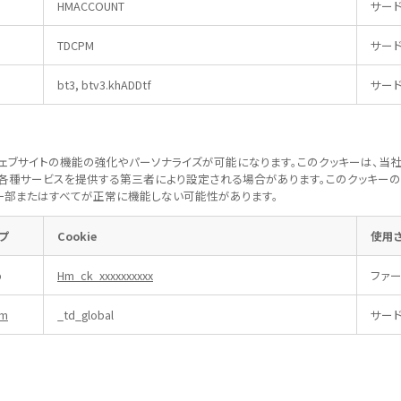
HMACCOUNT
サー
TDCPM
サー
bt3, btv3.khADDtf
サー
ウェブサイトの機能の強化やパーソナライズが可能になります。このクッキーは、当
各種サービスを提供する第三者により設定される場合があります。このクッキー
一部またはすべてが正常に機能しない可能性があります。
ープ
Cookie
使用さ
p
Hm_ck_xxxxxxxxxx
ファー
om
_td_global
サー