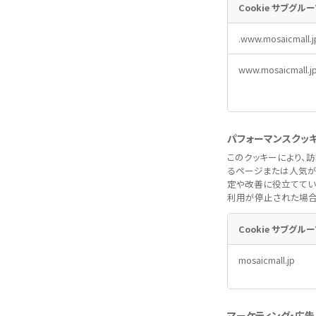
Cookie サブグル
必
.www.mosaicmall.j
須
ク
www.mosaicmall.j
ッ
キ
ー
パフォーマンスクッ
このクッキーにより、
るページまたは人気が
定や改善に役立ててい
利用が停止された場合
Cookie サブグル
パ
mosaicmall.jp
フ
ォ
ー
マ
マーケティング・広