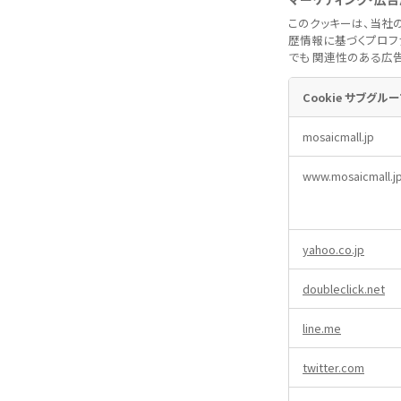
ン
このクッキーは、当社
ス
歴情報に基づくプロフ
ク
でも 関連性のある広
ッ
キ
ー
Cookie サブグル
マ
mosaicmall.jp
ー
ケ
www.mosaicmall.j
テ
ィ
ン
グ・
yahoo.co.jp
広
告
用
doubleclick.net
ク
ッ
line.me
キ
ー
twitter.com