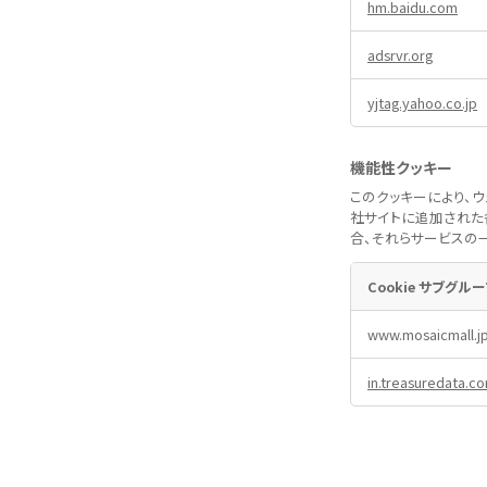
hm.baidu.com
adsrvr.org
yjtag.yahoo.co.jp
機能性クッキー
このクッキーにより、
社サイトに追加された
合、それらサービスの
Cookie サブグル
機
www.mosaicmall.j
能
性
in.treasuredata.c
ク
ッ
キ
ー