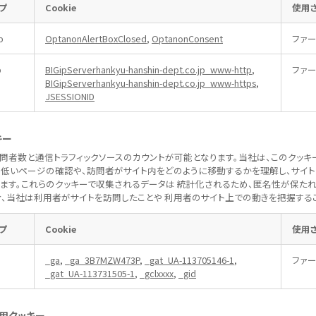
ープ
Cookie
使用さ
p
OptanonAlertBoxClosed
,
OptanonConsent
ファー
p
BIGipServerhankyu-hanshin-dept.co.jp_www-http
,
ファー
BIGipServerhankyu-hanshin-dept.co.jp_www-https
,
JSESSIONID
キー
訪問者数と通信トラフィックソースのカウントが可能となります。当社は、このクッキ
低いページの確認や、訪問者がサイト内をどのように移動するかを理解し、サイト
ます。これらのクッキーで収集されるデータは 統計化されるため、匿名性が保たれ
、当社は利用者がサイトを訪問したことや 利用者のサイト上での動きを把握する
ープ
Cookie
使用さ
_ga
,
_ga_3B7MZW473P
,
_gat_UA-113705146-1
,
ファー
_gat_UA-113731505-1
,
_gclxxxx
,
_gid
告用クッキー